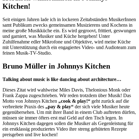
Kitchen!
Seit einigen Jahren lade ich in lockeren Zeitabständen MusikerInnen
samt Publikum zwecks gemeinsamen Musizierens und Kochens in
meine große Musikküche ein. Es wird gegroovt, frittiert, geswungen
und garniert, was Musiker und Küche hergeben! Unter
Zuhilfenahme edler Mikrofone und Objektive, wird meine Küche
mit Unterstützung durch ein engagiertes Video- und Audioteam zum
feinen Musik-TV-Studio.
Bruno Müller in Johnnys Kitchen
Talking about music is like dancing about architecture…
Dieses Zitat wird wahlweise Miles Davis, Thelonious Monk oder
Frank Zappa zugeschrieben. Wir reden trotzdem über Musik! Das
Motto von Johnnys Kitchen
„cook & play!“
geht zurück auf die
verbreitete Praxis des
„pay & play“
der sich viele Musiker heute
gegenübersehen. Um mit ihrer Band in einem Club auftreten dürfen,
müssen sie immer öfters erst mal Geld auf den Tisch legen. In
Johnnys Kitchen dagegen sollen die Musiker als Gegenleistung für
ein erstklassig produziertes Video ihre streng gehüteten Rezepte
preisgeben und live kochen!