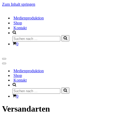
Zum Inhalt springen
Medienproduktion
Shop
Kontakt
Suchen
nach …
Warenkorb
0
Navigations-
Menü
Navigations-
Menü
Medienproduktion
Shop
Kontakt
Suchen
nach …
Warenkorb
0
Versandarten