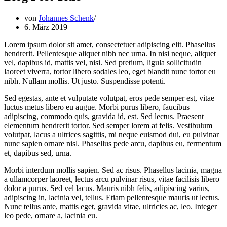
von
Johannes Schenk
6. März 2019
Lorem ipsum dolor sit amet, consectetuer adipiscing elit. Phasellus
hendrerit. Pellentesque aliquet nibh nec urna. In nisi neque, aliquet
vel, dapibus id, mattis vel, nisi. Sed pretium, ligula sollicitudin
laoreet viverra, tortor libero sodales leo, eget blandit nunc tortor eu
nibh. Nullam mollis. Ut justo. Suspendisse potenti.
Sed egestas, ante et vulputate volutpat, eros pede semper est, vitae
luctus metus libero eu augue. Morbi purus libero, faucibus
adipiscing, commodo quis, gravida id, est. Sed lectus. Praesent
elementum hendrerit tortor. Sed semper lorem at felis. Vestibulum
volutpat, lacus a ultrices sagittis, mi neque euismod dui, eu pulvinar
nunc sapien ornare nisl. Phasellus pede arcu, dapibus eu, fermentum
et, dapibus sed, urna.
Morbi interdum mollis sapien. Sed ac risus. Phasellus lacinia, magna
a ullamcorper laoreet, lectus arcu pulvinar risus, vitae facilisis libero
dolor a purus. Sed vel lacus. Mauris nibh felis, adipiscing varius,
adipiscing in, lacinia vel, tellus. Etiam pellentesque mauris ut lectus.
Nunc tellus ante, mattis eget, gravida vitae, ultricies ac, leo. Integer
leo pede, ornare a, lacinia eu.